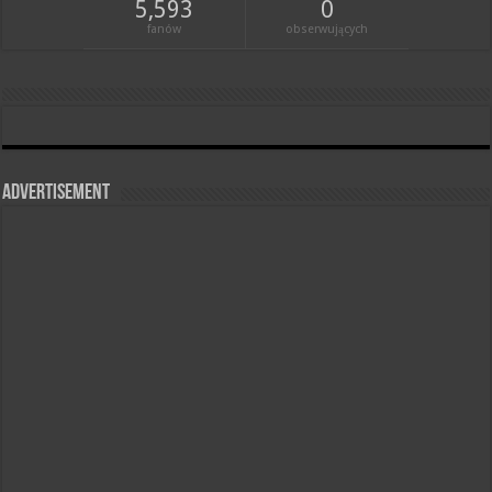
5,593
0
fanów
obserwujących
Advertisement