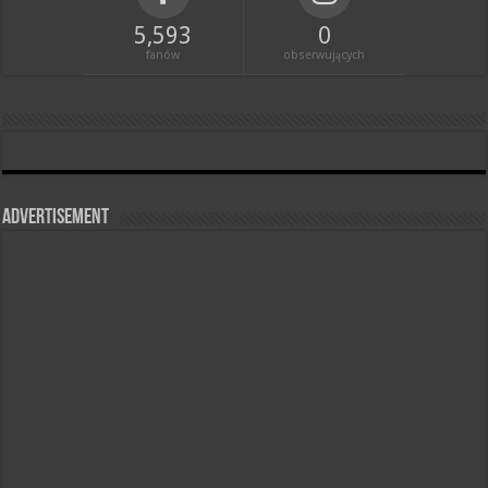
5,593
0
fanów
obserwujących
Advertisement