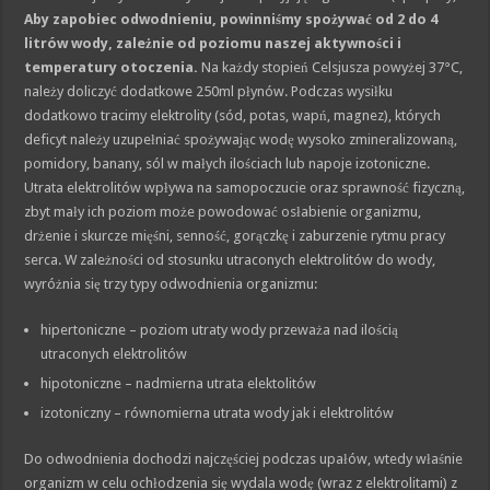
Aby zapobiec odwodnieniu, powinniśmy spożywać od 2 do 4
litrów wody, zależnie od poziomu naszej aktywności i
temperatury otoczenia.
Na każdy stopień Celsjusza powyżej 37°C,
należy doliczyć dodatkowe 250ml płynów. Podczas wysiłku
dodatkowo tracimy elektrolity (sód, potas, wapń, magnez), których
deficyt należy uzupełniać spożywając wodę wysoko zmineralizowaną,
pomidory, banany, sól w małych ilościach lub napoje izotoniczne.
Utrata elektrolitów wpływa na samopoczucie oraz sprawność fizyczną,
zbyt mały ich poziom może powodować osłabienie organizmu,
drżenie i skurcze mięśni, senność, gorączkę i zaburzenie rytmu pracy
serca. W zależności od stosunku utraconych elektrolitów do wody,
wyróżnia się trzy typy odwodnienia organizmu:
hipertoniczne – poziom utraty wody przeważa nad ilością
utraconych elektrolitów
hipotoniczne – nadmierna utrata elektolitów
izotoniczny – równomierna utrata wody jak i elektrolitów
Do odwodnienia dochodzi najczęściej podczas upałów, wtedy właśnie
organizm w celu ochłodzenia się wydala wodę (wraz z elektrolitami) z