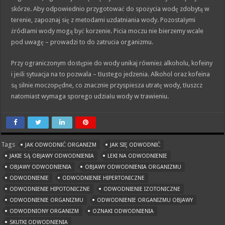
skórze. Aby odpowiednio przygotować do spożycia wodę zdobytą w
terenie, zapoznaj się z metodami uzdatniania wody. Pozostałymi
źródłami wody mogą być korzenie. Picia moczu nie bierzemy wcale
pod uwagę – prowadzi to do zatrucia organizmu.
Przy ograniczonym dostępie do wody unikaj również alkoholu, kofeiny
i jeśli sytuacja na to pozwala – tłustego jedzenia. Alkohol oraz kofeina
są silnie moczopędne, co znacznie przyspiesza utratę wody, tłuszcz
natomiast wymaga sporego udziału wody w trawieniu.
Tags
JAK ODWODNIĆ ORGANIZM
JAK SIĘ ODWODNIĆ
JAKIE SĄ OBJAWY ODWODNIENIA
LEKI NA ODWODNIENIE
OBJAWY ODWODNIENIA
OBJAWY ODWODNIENIA ORGANIZMU
ODWODNIENIE
ODWODNIENIE HIPERTONICZNE
ODWODNIENIE HIPOTONICZNE
ODWODNIENIE IZOTONICZNE
ODWODNIENIE ORGANIZMU
ODWODNIENIE ORGANIZMU OBJAWY
ODWODNIONY ORGANIZM
OZNAKI ODWODNIENIA
SKUTKI ODWODNIENIA