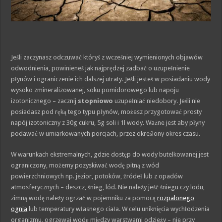
Jeśli zaczynasz odczuwać któryś z wcześniej wymienionych objawów
odwodnienia, powinieneś jak najprędzej zadbać o uzupełnienie
płynów i ograniczenie ich dalszej utraty. Jeśli jesteś w posiadaniu wody
wysoko zmineralizowanej, soku pomidorowego lub napoju
izotonicznego – zacznij
stopniowo
uzupełniać niedobory. Jeśli nie
posiadasz pod ręką tego typu płynów, możesz przygotować prosty
napój izotoniczny z 30g cukru, 5g soli i 1l wody. Ważne jest aby płyny
podawać w umiarkowanych porcjach, przez określony okres czasu.
W warunkach ekstremalnych, gdzie dostęp do wody butelkowanej jest
ograniczony, możemy pozyskiwać wodę pitną z wód
powierzchniowych np. jezior, potoków, źródeł lub z opadów
atmosferycznych – deszcz, śnieg, lód. Nie należy jeść śniegu czy lodu,
zimną wodę należy ogrzać w pojemniku za pomocą
rozpalonego
ognia
lub temperatury własnego ciała. W celu uniknięcia wychłodzenia
organizmu, ogrzewaj wodę między warstwami odzieży – nie przy