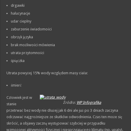
drgawki
halucynacje
udar cieplny
zaburzenie świadomości
obrzęk języka
brak możliwości mówienia
utrata przytomności
śpiączka
Utrata powyżej 15% wody względem masy ciała:
śmierć
Człowiek jest w
Źródło:
WP Infografika
stanie
przetrwać bez wody nie dłużej jak 6 dni ale już po 3 dniach zaczyna
odczuwać najgroźniejsze ze skutków odwodnienia. Czas ten może się
skrócić, a objawy zaczną występować szybciej w przypadku
wzmożonej aktywności fizycznej i niesprzyjającego klimatu (np. upały).