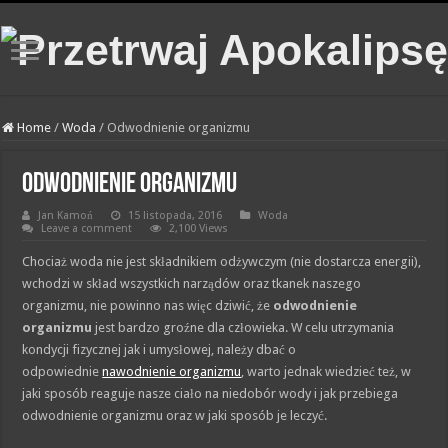
Home
/
Woda
/
Odwodnienie organizmu
Odwodnienie organizmu
Jan Kamoń
15 listopada, 2016
Woda
Leave a comment
2,100 Views
Chociaż woda nie jest składnikiem odżywczym (nie dostarcza energii),
wchodzi w skład wszystkich narządów oraz tkanek naszego
organizmu, nie powinno nas więc dziwić, że
odwodnienie
organizmu
jest bardzo groźne dla człowieka. W celu utrzymania
kondycji fizycznej jak i umysłowej, należy dbać o
odpowiednie
nawodnienie organizmu
, warto jednak wiedzieć też, w
jaki sposób reaguje nasze ciało na niedobór wody i jak przebiega
odwodnienie organizmu oraz w jaki sposób je leczyć.