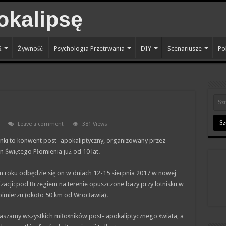
ń
Żywność
Psychologia Przetrwania
DIY
Scenariusze
Po
Leave a comment
381 Views
nki to konwent post- apokaliptyczny, organizowany przez
 Świętego Płomienia już od 10 lat.
m roku odbędzie się on w dniach 12-15 sierpnia 2017 w nowej
izacji: pod Brzegiem na terenie opuszczone bazy przy lotnisku w
bimierzu (około 50 km od Wrocławia).
aszamy wszystkich miłośników post- apokaliptycznego świata, a