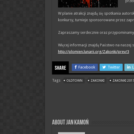
przed
W planie atrakcji znajdą się spotkania auto
konkursy, turnieje sponsorowane przez zapr
Zapraszamy serdecznie oraz przypominamy, ż
Więcej informacji znajdą Państwo na naszej 
http://plomien.lunarii.org/Zakonki/prev/3
Facebook
Twitter
L
Share
Tags
OLDTOWN
ZAKONKI
ZAKONKI 201
About Jan Kamoń