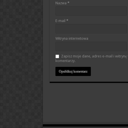
Nazwa
*
E-mail
*
Witryna internetowa
Zapisz moje dane, adres e-mail i witryn
komentarzy.