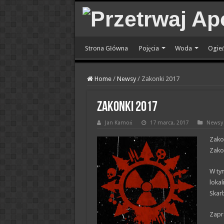
Strona Główna
Pojęcia
Woda
Ogie
Home
/
Newsy
/
Zakonki 2017
Zakonki 2017
Jan Kamoń
17 marca, 2017
Newsy
Zako
Zakon
W ty
lokal
Skar
Zapr