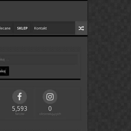
lecane
SKLEP
Kontakt
5,593
0
fanów
obserwujących