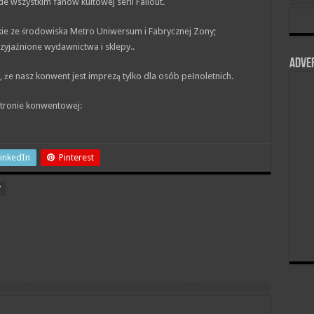
e wszystkim fanów kultowej serii Fallout.
rskie ze środowiska Metro Uniwersum i Fabrycznej Zony;
zyjaźnione wydawnictwa i sklepy..
Adve
e nasz konwent jest imprezą tylko dla osób pełnoletnich.
stronie konwentowej:
inkedIn
Pinterest
7